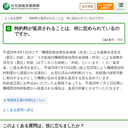
金利情報
よくある
よくある質問
特約料が返戻されることは、何に定められているのですか。
特約料が返戻されることは、何に定められているの
ですか。
Q&A番号：154
平成25年4月1日付けで「機構団体信用生命保険（共済）による債務弁済充当
（委託）約款」及び「３大疾病付機構団体信用生命保険（共済）による債務弁
済充当（委託）約款（以下これらを総称し「約款」といいます。）の「返戻
金」に係る条項を改正し、平成25年7月1日以降に繰上完済等により機構団信特
約制度から脱退される場合に、お支払済みの特約料のうち、未経過の保障月数
に相当するものとして機構が定める金額を返戻する旨を定めています。
約款改正前にお申込みいただいたお客様であっても、平成25年７月１日以降に
機構団信特約制度から脱退される場合は、返戻の対象とさせていただきます。
制度改正後の約款はこちら
よくある質問へ戻る
このよくある質問は、役に立ちましたか？