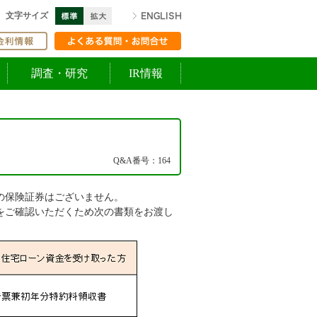
標準
拡大
ENGLISH
文字サイズ
ての方へ
金利情報
よくある質問・お問合せ
調査・研究
IR情報
Q&A番号：164
の保険証券はございません。
をご確認いただくため次の書類をお渡し