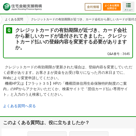
金利情報
よくある
よくある質問
クレジットカードの有効期限が近づき、カード会社から新しいカードが送付
クレジットカードの有効期限が近づき、カード会社
から新しいカードが送付されてきました。クレジッ
トカード払いの登録内容を変更する必要があります
か。
Q&A番号：3645
クレジットカードの有効期限が更新された場合は、登録内容を変更していただ
く必要があります。お客さまが資金をお受け取りになった月の末日までに、
Webにより変更申請してください。
機構HP又は【フラット３５】HPの「機構団体信用生命保険特約制度のご案
内」のHPからアクセスいただくか、検索サイトで「団信カード払い専用サイ
ト」と入力のうえ検索してください。
よくある質問へ戻る
このよくある質問は、役に立ちましたか？