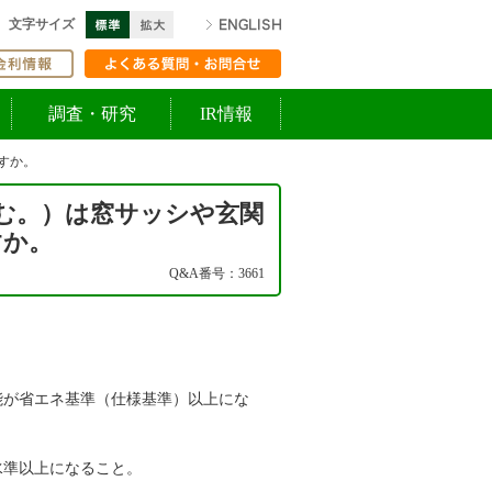
標準
拡大
ENGLISH
文字サイズ
ての方へ
金利情報
よくある質問・お問合せ
調査・研究
IR情報
すか。
む。）は窓サッシや玄関
すか。
Q&A番号：3661
能が省エネ基準（仕様基準）以上にな
水準以上になること。