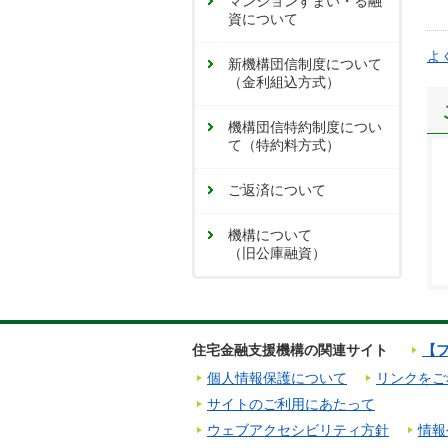
マンションすまい・る融
資について
よ
新機構団信制度について
（金利組込方式）
機構団信特約制度につい
て（特約料方式）
ご返済について
機構について
（旧公庫融資）
住宅金融支援機構の関連サイト
【フ
個人情報保護について
リンクをご
サイトのご利用にあたって
ウェブアクセシビリティ方針
情報