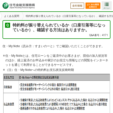
金利情報
よくある
よくある質問
特約料が振り替えられているか（口座引落等になっているか）、確認する方
特約料が振り替えられているか（口座引落等になっ
ているか）、確認する方法はありますか。
Q&A番号：4171
住・My Note（読み方：すまいのーと）でご確認いただくことができます。
※
住・My Noteとは、住宅ローンをご返済中のお客さまが、団信の加入状況等
のほか、繰上返済のお申込みや家計のお役立ち情報などの閲覧をインターネ
ットを通じて利用することができるサービスです。
※
（注）住・My Noteへの特約料お支払状況反映時期