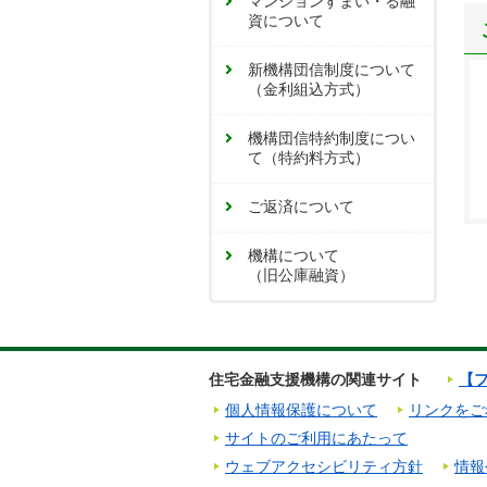
マンションすまい・る融
資について
新機構団信制度について
（金利組込方式）
機構団信特約制度につい
て（特約料方式）
ご返済について
機構について
（旧公庫融資）
住宅金融支援機構の関連サイト
【フ
個人情報保護について
リンクをご
サイトのご利用にあたって
ウェブアクセシビリティ方針
情報