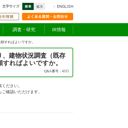
標準
拡大
ENGLISH
文字サイズ
ての方へ
金利情報
よくある質問・お問合せ
調査・研究
IR情報
依頼すればよいですか。
り、建物状況調査（既存
頼すればよいですか。
Q&A番号：4315
談ください。
もご確認いただけます。
）