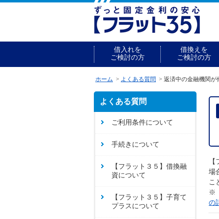
借入れを
借換えを
ご検討の方
ご検討の方
ホーム
よくある質問
返済中の金融機関が
よくある質問
ご利用条件について
手続きについて
【
【フラット３５】借換融
場
資について
こ
※
【フラット３５】子育て
の
プラスについて