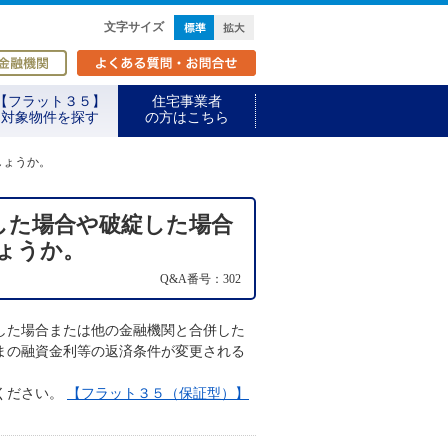
標準
拡大
文字サイズ
取扱金融機関
よくある質問・お問合せ
【フラット３５】
住宅事業者
対象物件を探す
の方はこちら
しょうか。
した場合や破綻した場合
ょうか。
Q&A番号：302
した場合または他の金融機関と合併した
まの融資金利等の返済条件が変更される
ください。
【フラット３５（保証型）】