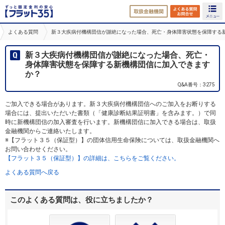
取扱金融機関
よくある
よくある質問
新３大疾病付機構団信が謝絶になった場合、死亡・身体障害状態を保障する
新３大疾病付機構団信が謝絶になった場合、死亡・
身体障害状態を保障する新機構団信に加入できます
か？
Q&A番号：3275
ご加入できる場合があります。新３大疾病付機構団信へのご加入をお断りする
場合には、提出いただいた書類（「健康診断結果証明書」を含みます。）で同
時に新機構団信の加入審査を行います。新機構団信に加入できる場合は、取扱
金融機関からご連絡いたします。
※【フラット３５（保証型）】の団体信用生命保険については、取扱金融機関へ
お問い合わせください。
【フラット３５（保証型）】の詳細は、こちらをご覧ください。
よくある質問へ戻る
このよくある質問は、役に立ちましたか？