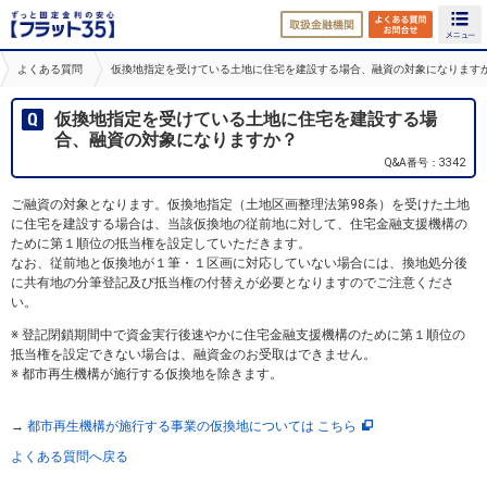
取扱金融機関
よくある
よくある質問
仮換地指定を受けている土地に住宅を建設する場合、融資の対象になります
仮換地指定を受けている土地に住宅を建設する場
合、融資の対象になりますか？
Q&A番号：3342
ご融資の対象となります。仮換地指定（土地区画整理法第98条）を受けた土地
に住宅を建設する場合は、当該仮換地の従前地に対して、住宅金融支援機構の
ために第１順位の抵当権を設定していただきます。
なお、従前地と仮換地が１筆・１区画に対応していない場合には、換地処分後
に共有地の分筆登記及び抵当権の付替えが必要となりますのでご注意くださ
い。
※ 登記閉鎖期間中で資金実行後速やかに住宅金融支援機構のために第１順位の
抵当権を設定できない場合は、融資金のお受取はできません。
※ 都市再生機構が施行する仮換地を除きます。
→
都市再生機構が施行する事業の仮換地については こちら
よくある質問へ戻る