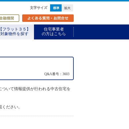
標準
拡大
文字サイズ
取扱金融機関
よくある質問・お問合せ
【フラット３５】
住宅事業者
対象物件を探す
の方はこちら
Q&A番号：3603
について情報提供が行われる中古住宅を
認ください。