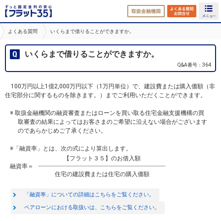
取扱金融機関
よくある
よくある質問
いくらまで借りることができますか。
いくらまで借りることができますか。
Q&A番号：364
100万円以上1億2,000万円以下（1万円単位）で、建設費または購入価額（非
住宅部分に関するものを除きます。）までご利用いただくことができます。
※ 取扱金融機関の融資審査またはローンを買い取る住宅金融支援機構の買
取審査の結果によってはお客さまのご希望に沿えない場合がございます
のであらかじめご了承ください。
※「融資率」とは、次の式により算出します。
【フラット３５】のお借入額
融資率＝
住宅の建設費または住宅の購入価額
「融資率」についての詳細はこちらをご覧ください。
ペアローンにおける取扱いは、こちらをご覧ください。