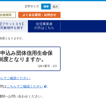
標準
拡大
文字サイズ
取扱金融機関
よくある質問・お問合せ
【フラット３５】
住宅事業者
対象物件を探す
の方はこちら
信制度となりますか。
】を申込み団体信用生命保
制度となりますか。
Q&A番号：425
らでご確認ください
。
質問は
こちらでご確認ください
。
機関へお問い合わせください。