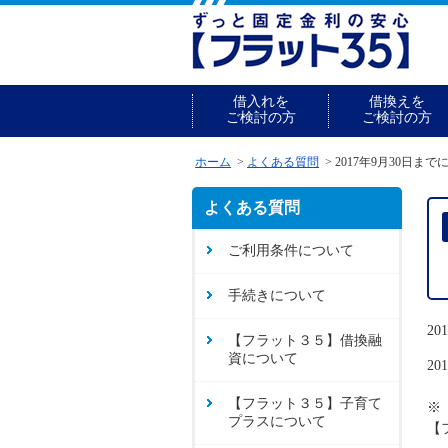
借入れを
借換えを
ご検討の方
ご検討の方
ホーム
よくある質問
2017年9月30日
よくある質問
ご利用条件について
手続きについて
2
【フラット３５】借換融
資について
2
【フラット３５】子育て
※
プラスについて
【