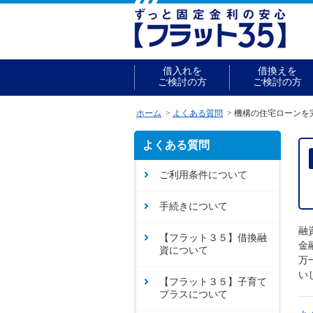
借入れを
借換えを
ご検討の方
ご検討の方
ホーム
よくある質問
機構の住宅ローンを
よくある質問
ご利用条件について
手続きについて
融
【フラット３５】借換融
金
資について
万
い
【フラット３５】子育て
プラスについて