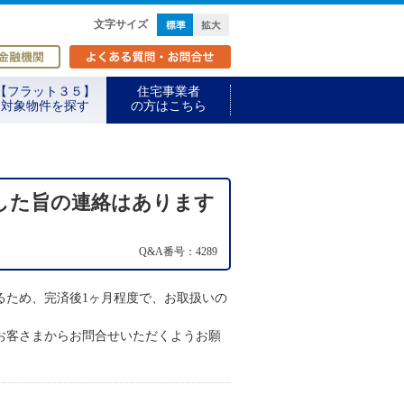
標準
拡大
文字サイズ
取扱金融機関
よくある質問・お問合せ
【フラット３５】
住宅事業者
対象物件を探す
の方はこちら
した旨の連絡はあります
Q&A番号：4289
るため、完済後1ヶ月程度で、お取扱いの
お客さまからお問合せいただくようお願