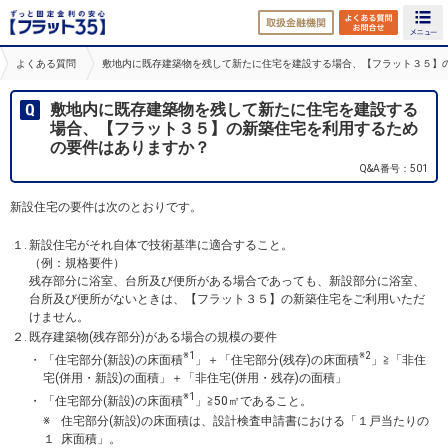
取扱金融機関
よくある
よくある質問
敷地内に既存建築物を残して新たに住宅を建設する場合、【フラット３５】
敷地内に既存建築物を残して新たに住宅を建設する
場合、【フラット３５】の新築住宅を利用するため
の要件はありますか？
Q&A番号：501
新設住宅の要件は次のとおりです。
１.
新設住宅がそれ自体で技術基準に適合すること。
（例：規格要件）
残存部分に浴室、台所及び便所がある場合であっても、新設部分に浴室、
台所及び便所がないときは、【フラット３５】の新築住宅をご利用いただ
けません。
２.
既存建築物(残存部分)がある場合の規模の要件
※1
※2
・
「住宅部分(新設)の床面積
」＋「住宅部分(残存)の床面積
」≧「非住
宅(併用・新設)の面積」＋「非住宅(併用・残存)の面積」
※1
・
「住宅部分(新設)の床面積
」≧50㎡であること。
※
住宅部分(新設)の床面積は、設計検査申請書における「１戸当たりの
１
床面積」。